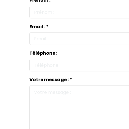
Prénom : *
Email : *
Téléphone :
Votre message : *