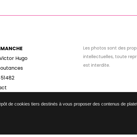
AMANCHE
Les photos sont des prop
intellectuelles, toute re
 Victor Hugo
est interdite.
outances
451482
act
dépôt de cookies tiers destinés à vous proposer des contenus de plat